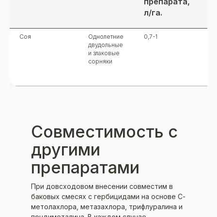
препарата,
ж
л/га.
л/
Соя
Однолетние
0,7-1
20
двудольные
и злаковые
сорняки
Совместимость с
другими
препаратами
При довсходовом внесении совместим в
баковых смесях с гербицидами на основе С-
метолахлора, метазахлора, трифлуралина и
пендиметалина. В каждом случае