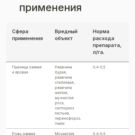
применения
Сфера
Вредный
Норма
применения
объект
расхода
препарата,
л/га.
Пшеница озимая
Ржавчина
0,4-0,5
и яровая
бурая,
ржавчина
стеблевая,
ржавчина
желтая,
мучнистая
роса,
септориоз
листьев,
пиренофороз,
гнили
Рожь озимая
Мучнистая
0,4-0,5